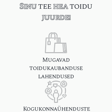
Sinu
tee
hea
toidu
juurde!
Mugavad
toidukaubanduse
lahendused
Kogukonnaühenduste