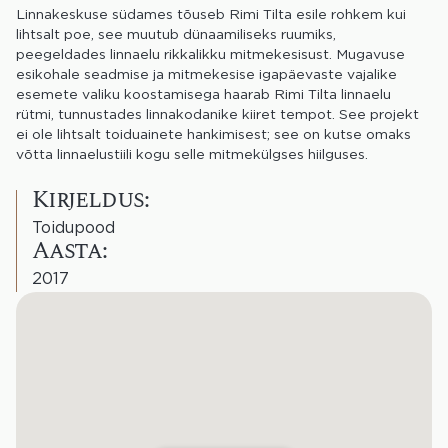
Linnakeskuse südames tõuseb Rimi Tilta esile rohkem kui
lihtsalt poe, see muutub dünaamiliseks ruumiks,
peegeldades linnaelu rikkalikku mitmekesisust. Mugavuse
esikohale seadmise ja mitmekesise igapäevaste vajalike
esemete valiku koostamisega haarab Rimi Tilta linnaelu
rütmi, tunnustades linnakodanike kiiret tempot. See projekt
ei ole lihtsalt toiduainete hankimisest; see on kutse omaks
võtta linnaelustiili kogu selle mitmekülgses hiilguses.
Kirjeldus:
Toidupood
Aasta:
2017