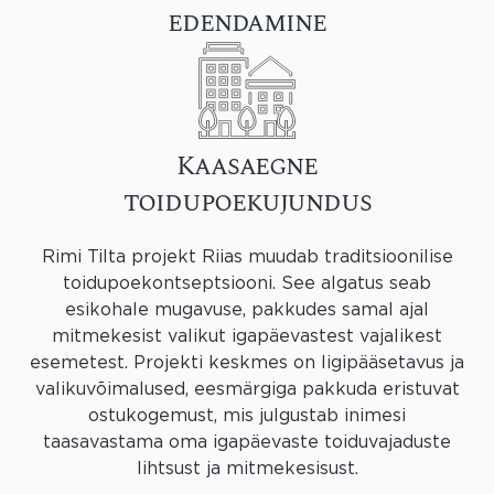
edendamine
Kaasaegne
toidupoekujundus
Rimi Tilta projekt Riias muudab traditsioonilise
toidupoekontseptsiooni. See algatus seab
esikohale mugavuse, pakkudes samal ajal
mitmekesist valikut igapäevastest vajalikest
esemetest. Projekti keskmes on ligipääsetavus ja
valikuvõimalused, eesmärgiga pakkuda eristuvat
ostukogemust, mis julgustab inimesi
taasavastama oma igapäevaste toiduvajaduste
lihtsust ja mitmekesisust.