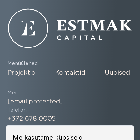
Menüülehed
Projektid
Kontaktid
Uudised
Meil
[email protected]
Telefon
+372 678 0005
Aadress
Kai 1, Tallinn, Estonia
Me kasutame küpsiseid