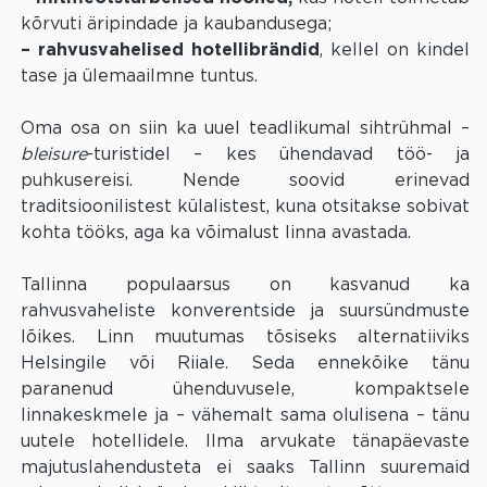
kõrvuti äripindade ja kaubandusega;
– rahvusvahelised hotellibrändid
, kellel on kindel
tase ja ülemaailmne tuntus.
Oma osa on siin ka uuel teadlikumal sihtrühmal –
bleisure
-turistidel – kes ühendavad töö- ja
puhkusereisi. Nende soovid erinevad
traditsioonilistest külalistest, kuna otsitakse sobivat
kohta tööks, aga ka võimalust linna avastada.
Tallinna populaarsus on kasvanud ka
rahvusvaheliste konverentside ja suursündmuste
lõikes. Linn muutumas tõsiseks alternatiiviks
Helsingile või Riiale. Seda ennekõike tänu
paranenud ühenduvusele, kompaktsele
linnakeskmele ja – vähemalt sama olulisena – tänu
uutele hotellidele. Ilma arvukate tänapäevaste
majutuslahendusteta ei saaks Tallinn suuremaid