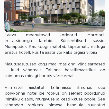
Laeva meenutavad koridorid. Marmori-
imitatsiooniga lambid. Sünteetilised sussid.
Munapuder. Kas keegi mäletab täpsemalt, millega
eristus hotell, kus ta aasta või kaks tagasi viibis?
Majutusasutused kogu maailmas ongi väga sarnased
– kuid vähemalt Tallinna hotellimaastikul on
toimumas midagi hoopis värskemat.
Viimastel aastatel Tallinnasse ilmunud uue
põlvkonna hotellide fookus on selgelt pöördunud
inimliku disaini, mugavuse ja kestlikkuse poole. See
tähendab rohkem inimese heaolule suunatud