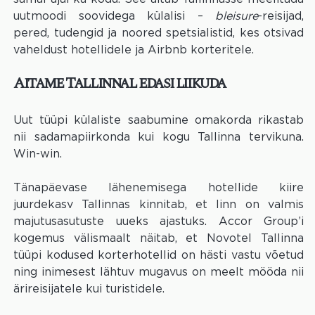
uutmoodi soovidega külalisi –
bleisure
-reisijad,
pered, tudengid ja noored spetsialistid, kes otsivad
vaheldust hotellidele ja Airbnb korteritele.
Aitame Tallinnal edasi liikuda
Uut tüüpi külaliste saabumine omakorda rikastab
nii sadamapiirkonda kui kogu Tallinna tervikuna.
Win-win.
Tänapäevase lähenemisega hotellide kiire
juurdekasv Tallinnas kinnitab, et linn on valmis
majutusasutuste uueks ajastuks. Accor Group’i
kogemus välismaalt näitab, et Novotel Tallinna
tüüpi kodused korterhotellid on hästi vastu võetud
ning inimesest lähtuv mugavus on meelt mööda nii
ärireisijatele kui turistidele.