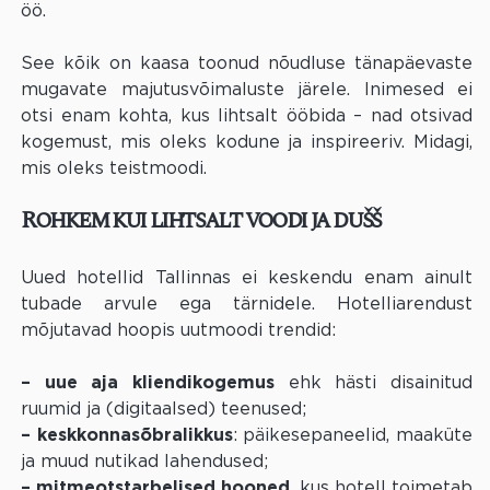
öö.
See kõik on kaasa toonud nõudluse tänapäevaste
mugavate majutusvõimaluste järele. Inimesed ei
otsi enam kohta, kus lihtsalt ööbida – nad otsivad
kogemust, mis oleks kodune ja inspireeriv. Midagi,
mis oleks teistmoodi.
Rohkem kui lihtsalt voodi ja dušš
Uued hotellid Tallinnas ei keskendu enam ainult
tubade arvule ega tärnidele. Hotelliarendust
mõjutavad hoopis uutmoodi trendid:
– uue aja kliendikogemus
ehk hästi disainitud
ruumid ja (digitaalsed) teenused;
– keskkonnasõbralikkus
:
päikesepaneelid, maaküte
ja muud nutikad lahendused;
– mitmeotstarbelised hooned,
kus hotell toimetab