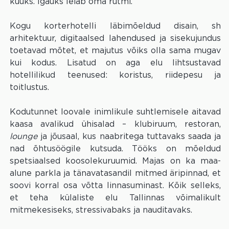
kuuks. Igaüks leiab oma rütmi.
Kogu korterhotelli läbimõeldud disain, sh
arhitektuur, digitaalsed lahendused ja sisekujundus
toetavad mõtet, et majutus võiks olla sama mugav
kui kodus. Lisatud on aga elu lihtsustavad
hotellilikud teenused: koristus, riidepesu ja
toitlustus.
Kodutunnet loovale inimlikule suhtlemisele aitavad
kaasa avalikud ühisalad – klubiruum, restoran,
lounge
ja jõusaal, kus naabritega tuttavaks saada ja
nad õhtusöögile kutsuda. Tööks on mõeldud
spetsiaalsed koosolekuruumid. Majas on ka maa-
alune parkla ja tänavatasandil mitmed äripinnad, et
soovi korral osa võtta linnasuminast. Kõik selleks,
et teha külaliste elu Tallinnas võimalikult
mitmekesiseks, stressivabaks ja nauditavaks.