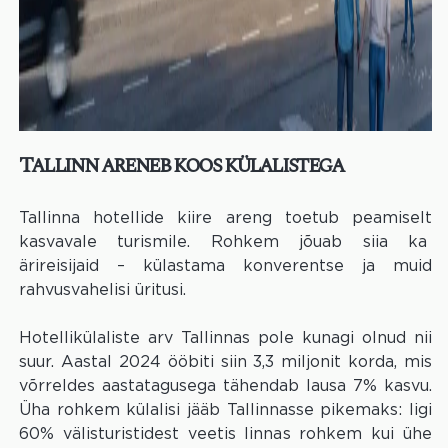
Tallinn areneb koos külalistega
Tallinna hotellide kiire areng toetub peamiselt
kasvavale turismile. Rohkem jõuab siia ka
ärireisijaid – külastama konverentse ja muid
rahvusvahelisi üritusi.
Hotellikülaliste arv Tallinnas pole kunagi olnud nii
suur. Aastal 2024 ööbiti siin 3,3 miljonit korda, mis
võrreldes aastatagusega tähendab lausa 7% kasvu.
Üha rohkem külalisi jääb Tallinnasse pikemaks: ligi
60% välisturistidest veetis linnas rohkem kui ühe