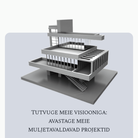
ärireisijate ja pikemalt peatuvate
hinnaga. Mõnikord maksad ra
...
mõnikord oma vaimse ...
Tutvuge meie visiooniga:
avastage meie
muljetavaldavad projektid