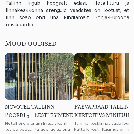
Tallinn liigub hoogsalt edasi. Hotellituru ja
linnakeskkonna arenguid vaadates on lootust, et
linn seab end üha kindlamalt Põhja-Euroopa
reisikaardile.
Muud uudised
Novotel Tallinn
Päevapraad Tallinna
Poordi 5 – Eesti esimene
kiirtoit vs minipuhk
LEED-sertifikaadiga
restoranis
Hotell ei ole enam lihtsalt koht,
Tallinna kesklinnas saab lõuna
hotell
kus öö veeta. Paljude jaoks, eriti
kätte kiiresti. Küsimus on, mis