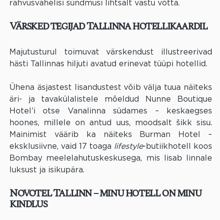
rahvusvahelisi sündmusi lihtsalt vastu võtta.
Värsked tegijad Tallinna hotellikaardil
Majutusturul toimuvat värskendust illustreerivad
hästi Tallinnas hiljuti avatud erinevat tüüpi hotellid.
Ühena äsjastest lisandustest võib välja tuua näiteks
äri- ja tavakülalistele mõeldud Nunne Boutique
Hotel’i otse Vanalinna südames – keskaegses
hoones, millele on antud uus, moodsalt šikk sisu.
Mainimist väärib ka näiteks Burman Hotel –
eksklusiivne, vaid 17 toaga
lifestyle
-butiikhotell koos
Bombay meelelahutuskeskusega, mis lisab linnale
luksust ja isikupära.
Novotel Tallinn – minu hotell on minu
kindlus