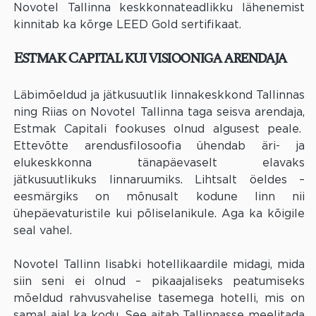
Novotel Tallinna keskkonnateadlikku lähenemist
kinnitab ka kõrge LEED Gold sertifikaat.
Estmak Capital kui visiooniga arendaja
Läbimõeldud ja jätkusuutlik linnakeskkond Tallinnas
ning Riias on Novotel Tallinna taga seisva arendaja,
Estmak Capitali fookuses olnud algusest peale.
Ettevõtte arendusfilosoofia ühendab äri- ja
elukeskkonna tänapäevaselt elavaks
jätkusuutlikuks linnaruumiks. Lihtsalt öeldes –
eesmärgiks on mõnusalt kodune linn nii
ühepäevaturistile kui põliselanikule. Aga ka kõigile
seal vahel.
Novotel Tallinn lisabki hotellikaardile midagi, mida
siin seni ei olnud – pikaajaliseks peatumiseks
mõeldud rahvusvahelise tasemega hotelli, mis on
samal ajal ka kodu. See aitab Tallinnasse meelitada