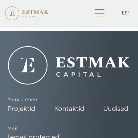
EST
PROJEKTID
Menüülehed
Projektid
Kontaktid
Uudised
Meil
[email protected]