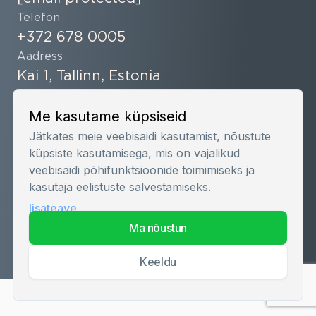
Telefon
+372 678 0005
Aadress
Kai 1, Tallinn, Estonia
Sotsiaalmeedia
Me kasutame küpsiseid
Jätkates meie veebisaidi kasutamist, nõustute
küpsiste kasutamisega, mis on vajalikud
veebisaidi põhifunktsioonide toimimiseks ja
kasutaja eelistuste salvestamiseks.
lisateave
Privaatsuspoliitika | Küpsiste poliitika
ma nõustun
2026 © Estmak Capital. Kõik õigused kaitstud.
keeldu